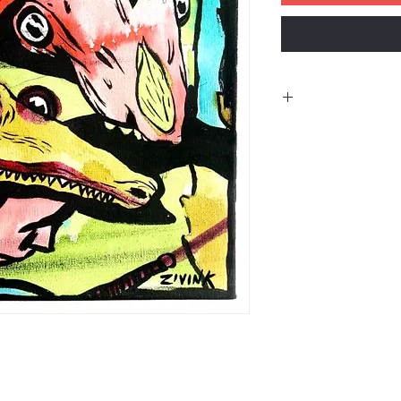
זיו שמח, המכונה זיואינק (1988), צייר ואמן
 - בית לאמנים
כות
ימציה ובוגר
המושפעות מעולם
ליו גדל, מצייר