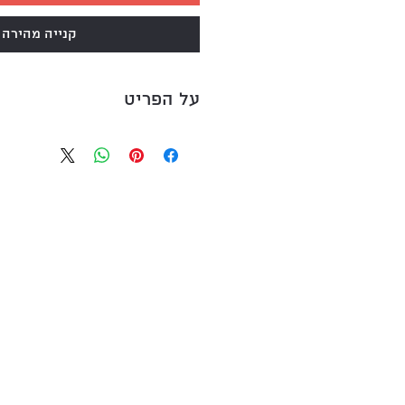
קנייה מהירה
על הפריט
דומם
אקריליק ואקוורל על קנבס
25/25 ס׳׳מ
חתום
גרפיטי, מקעקע, ומקים ׳׳סירה׳׳
חיפאיים העורך סדנאות ותערו
בוגר מכללת מוסררה במסלול אנ
שנקר.
מצייר דמויות סוריאליסטיות 
הקומיקס האמריקאי ואנימציה ע