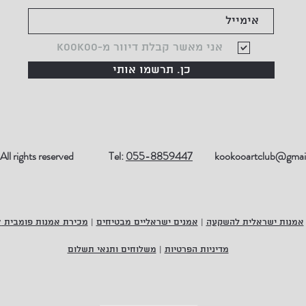
אני מאשר קבלת דיוור מ-KOOKOO
כן. תרשמו אותי
ll rights reserved
Tel:
055-8859447
kookooartclub@gmai
אמנות ישראלית להשקעה
|
אמנים ישראליים מבטיחים
|
מכירת אמנות פומבית 27
מדיניות הפרטיות
|
משלוחים ותנאי תשלום