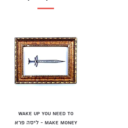
30/22 ס"מ
חתום
עבודות מעניינות ומקוריות
המראות טכניקה ייחודית
ומרשימה
ליסה פרא (1984) אמנית רב
תחומית המתעסקת ביצירת
חרבות זכוכית בעבודת יד ועליהן
כיתוב
חרב הזכוכית עוצמתית
ושברירית כאחד
חרב אהבה אינה משמשת כנשק
אלא כקמע ברכה
Wake up you need to
make money - ליסה פרא