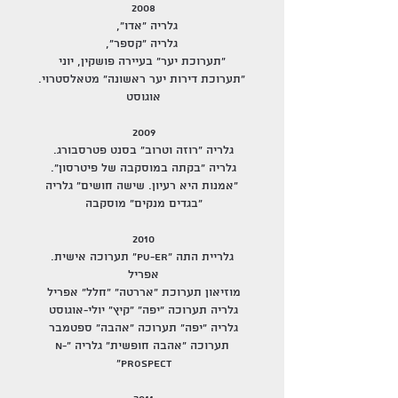
2008
גלריה "אדו",
גלריה "קספר",
"תערוכת יער" בעיירה פושקין, יוני
"תערוכת דירות יער ראשונה" מטאלסטרוי.
אוגוסט
2009
גלריה "רוזה וטרוב" בסנט פטרסבורג.
גלריה "בקתה במוסקבה של פיטרסון".
"אמנות היא רעיון. שישה חושים" גלריה
"בגדים מנקים" מוסקבה
2010
גלריית התה "PU-er" תערוכה אישית.
אפריל
מוזיאון תערוכת "אררטה" "חלל" אפריל
גלריה תערוכה "יפה" "קיץ" יולי-אוגוסט
גלריה "יפה" תערוכה "אהבה" ספטמבר
תערוכה "אהבה חופשית" גלריה "n-
prospect"