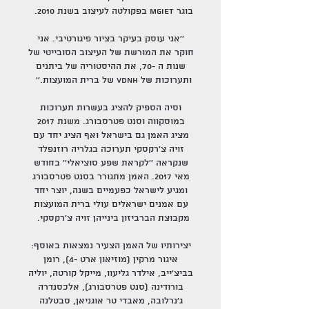
בוגר MGIET בפקולטה לעיצוב בשנת 2010.
׳׳אני עוסק בעיקר בציור פיגורטיבי. אני
חוקר את המורשת של העיצוב הסובייטי של
שנות ה -70, את ההיסטוריה של ביתנים
ותערוכות של VDNH של ברית המועצות.׳׳
וסיה הספיק להציג בעשרות תערוכות
במוסקווה וסנט פטרסבורג. משנת 2017
מציג האמן גם בישראל ואף הציג יחד עם
זויה צ׳רקסקי תערוכה בגלריה רוזנפלד
שנקראה ׳׳לקראת שפע סוציאלי׳׳ בחודש
מאי 2017. האמן מתגורר בסנט פטרסבורג
ומגיע לישראל כפעמיים בשנה, יוצר יחד
עם אמנים ישראלים עולי ברית המועצות
מקבוצת הברביזון בינייהן זויה צ׳רקסקי.
יצירותיו של האמן הצעיר נמצאות באוסף:
איגור מרקין (מוזיאון ארט -4), רומן
בביצ'ייב, אילדר גליעוו, מייקל קורטה, יוליה
בורודינה (סנט פטרסבורג), אלכסנדרה
ג'נרלובה, מאבדי טר אוגניאן, סבטלנה