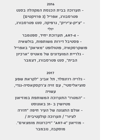
2016
- תערוכה בבית הכנסת המקהלה בסנט
פטרסבורג, אפריל (3 פרויקטים)
- "צ'יק-צ'יריק", גרפיקה, סנט פטרסבורג,
יולי
- ART-4, תערוכת יחיד, ספטמבר
- פסטיבל דירות משותפות, בולשאיה
פושקרסקאיה, פוטולופט "מאיאק" באפריל
- גלריית המועדונים של מאטיס "ארכיון
הבית", סנט פטרסבורג, דצמבר
2017
- גלריה רוזנפלד, תל אביב "לקראת שפע
סוציאליסטי", עם זויה צ'רקסקאסיה-ננדי,
עשויה
- "המטרו" התערוכה המשותפת במוזיאון
מטיושין ב -31 באוגוסט
- אולם התצוגה של העיר חיפה "חזרה
לציור" / תערוכה קולקטיבית /
- מוזיאון "ART-4" "זיכרונות מומצאים".
מוסקבה, נובמבר