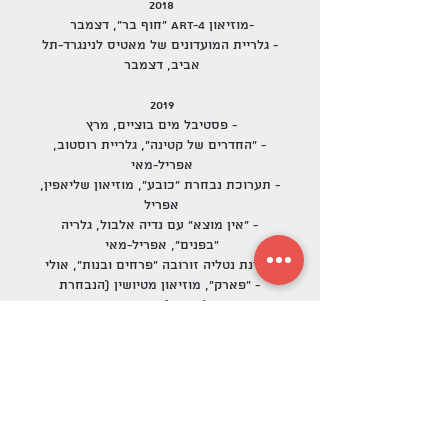
2018
-מוזיאון ART-4 "חוף בר", דצמבר
- גלריית המועדונים של מאטיס לנינגרד-תל
אביב, דצמבר
2019
- פסטיבל מים בוציים, מרץ
- "החדרים של קטינה", גלריית רוסטוב,
אפריל-מאי
- תערוכת נבחרת "כובע", מוזיאון שליאפין,
אפריל
- "אין מוצא" עם נדיה אלבול, גלריה
"בפנים", אפריל-מאי
- סדנת נטליה זורובה "פרחים ובנות", אולי
- "פארק", מוזיאון מטיושין (הנבחרת
הלאומית), ספטמבר
KOOKOO דואגת לכם לטוב ביותר