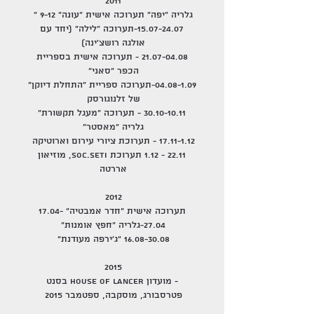
2011
גלריה "יפה" תערוכה אישית "עונה" 9-12 "
15.07-24.07-תערוכה "לילה" (יחד עם
אולגה רושצ'ינה)
21.07-04.08 - תערוכה אישית בספריית
הכפר "סאני"
04.08-1.09-תערוכה ספריית "התחלת דיוקן"
של זלנוגורסק
30.10-10.11 - תערוכה "מעגל תקשורת"
גלריה "מאסטר"
17.11-1.12 - תערוכת ציורי עירום וארוטיקה
22.11 - 1.12 תערוכת SOC.SETI, מוזיאון
אררטה
2012
תערוכה אישית "חדר אמבטיה" 17.04-
27.04-גלריה "חפץ אומנות"
16.08-30.08 "ג'ירפה מעודנת"
2015
- מועדון House of Lancer בסנט
פטרסבורג, מוסקבה, ספטמבר 2015